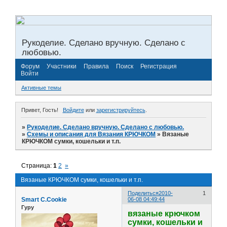
Рукоделие. Сделано вручную. Сделано с
любовью.
Форум
Участники
Правила
Поиск
Регистрация
Войти
Активные темы
Привет, Гость!
Войдите
или
зарегистрируйтесь
.
»
Рукоделие. Сделано вручную. Сделано с любовью.
»
Схемы и описания для Вязания КРЮЧКОМ
»
Вязаные
КРЮЧКОМ сумки, кошельки и т.п.
Страница:
1
2
»
Вязаные КРЮЧКОМ сумки, кошельки и т.п.
Поделиться
2010-
1
Smart C.Cookie
06-08 04:49:44
Гуру
вязаные крючком
сумки, кошельки и