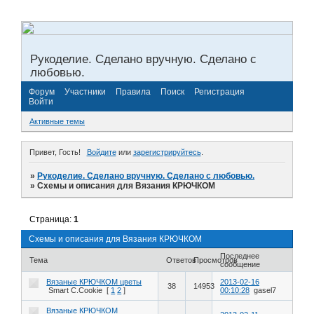
Рукоделие. Сделано вручную. Сделано с
любовью.
Форум
Участники
Правила
Поиск
Регистрация
Войти
Активные темы
Привет, Гость!
Войдите
или
зарегистрируйтесь
.
»
Рукоделие. Сделано вручную. Сделано с любовью.
»
Схемы и описания для Вязания КРЮЧКОМ
Страница:
1
Схемы и описания для Вязания КРЮЧКОМ
Последнее
Тема
Ответов
Просмотров
сообщение
Вязаные КРЮЧКОМ цветы
2013-02-16
38
14953
Smart C.Cookie
[
1
2
]
00:10:28
gasel7
Вязаные КРЮЧКОМ