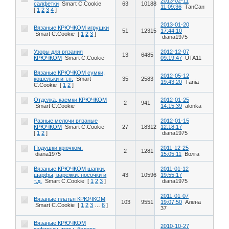
2013-02-11
салфетки
Smart C.Cookie
63
10188
11:09:36
ТанСан
[
1
2
3
4
]
2013-01-20
Вязаные КРЮЧКОМ игрушки
51
12315
17:44:10
Smart C.Cookie
[
1
2
3
]
diana1975
Узоры для вязания
2012-12-07
13
6485
КРЮЧКОМ
Smart C.Cookie
09:19:47
UTA11
Вязаные КРЮЧКОМ сумки,
2012-05-12
кошельки и т.п.
Smart
35
2583
19:43:20
Тania
C.Cookie
[
1
2
]
Отделка, каемки КРЮЧКОМ
2012-01-25
2
941
Smart C.Cookie
14:15:39
alönka
Разные мелочи вязаные
2012-01-15
КРЮЧКОМ
Smart C.Cookie
27
18312
12:18:17
[
1
2
]
diana1975
Подушки крючком.
2011-12-25
2
1281
diana1975
15:05:11
Волга
Вязаные КРЮЧКОМ шапки,
2011-01-12
шарфы, варежки, носочки и
43
10596
19:55:17
т.д.
Smart C.Cookie
[
1
2
3
]
diana1975
2011-01-07
Вязаные платья КРЮЧКОМ
103
9551
19:07:50
Алена
Smart C.Cookie
[
1
2
3
…
6
]
37
Вязаные КРЮЧКОМ
2010-10-27