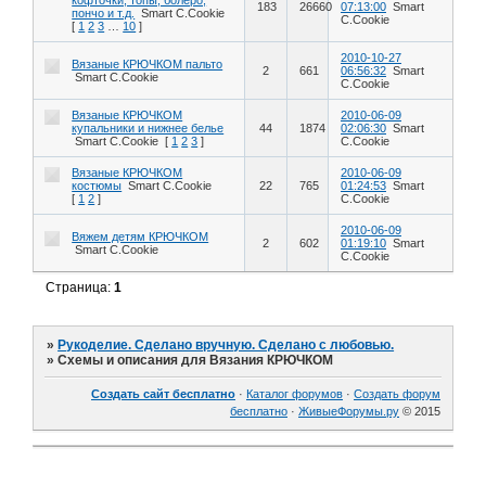
кофточки, топы, болеро,
183
26660
07:13:00
Smart
пончо и т.д.
Smart C.Cookie
C.Cookie
[
1
2
3
…
10
]
2010-10-27
Вязаные КРЮЧКОМ пальто
2
661
06:56:32
Smart
Smart C.Cookie
C.Cookie
Вязаные КРЮЧКОМ
2010-06-09
купальники и нижнее белье
44
1874
02:06:30
Smart
Smart C.Cookie
[
1
2
3
]
C.Cookie
Вязаные КРЮЧКОМ
2010-06-09
костюмы
Smart C.Cookie
22
765
01:24:53
Smart
[
1
2
]
C.Cookie
2010-06-09
Вяжем детям КРЮЧКОМ
2
602
01:19:10
Smart
Smart C.Cookie
C.Cookie
Страница:
1
»
Рукоделие. Сделано вручную. Сделано с любовью.
»
Схемы и описания для Вязания КРЮЧКОМ
Создать сайт бесплатно
·
Каталог форумов
·
Создать форум
бесплатно
·
ЖивыеФорумы.ру
© 2015