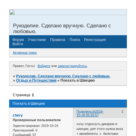
Рукоделие. Сделано вручную. Сделано с
любовью.
Форум
Участники
Правила
Поиск
Регистрация
Войти
Активные темы
Привет, Гость!
Войдите
или
зарегистрируйтесь
.
»
Рукоделие. Сделано вручную. Сделано с любовью.
»
Отдых и Путешествия
»
Поехать в Швецию
Страница:
1
Поехать в Швецию
Поделиться
2019-
1
chery
10-26 05:26:57
Проверенные пользователи
хочу отдохнуть дикарем в
Зарегистрирован
: 2019-10-24
швеции, для этого нужна виза
Приглашений:
0
+ авиабилеты. с билетами
Сообщений:
57