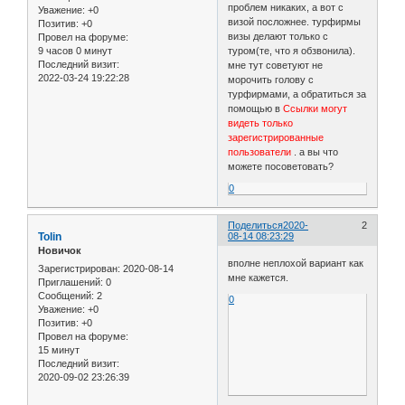
проблем никаких, а вот с
Уважение:
+0
визой посложнее. турфирмы
Позитив:
+0
визы делают только с
Провел на форуме:
9 часов 0 минут
туром(те, что я обзвонила).
Последний визит:
мне тут советуют не
2022-03-24 19:22:28
морочить голову с
турфирмами, а обратиться за
помощью в
Ссылки могут
видеть только
зарегистрированные
пользователи
. а вы что
можете посоветовать?
0
Поделиться
2020-
2
Tolin
08-14 08:23:29
Новичок
вполне неплохой вариант как
Зарегистрирован
: 2020-08-14
мне кажется.
Приглашений:
0
Сообщений:
2
0
Уважение:
+0
Позитив:
+0
Провел на форуме:
15 минут
Последний визит:
2020-09-02 23:26:39