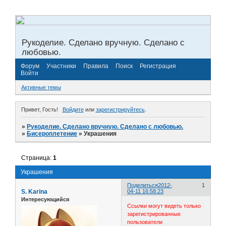
Рукоделие. Сделано вручную. Сделано с
любовью.
Форум
Участники
Правила
Поиск
Регистрация
Войти
Активные темы
Привет, Гость!
Войдите
или
зарегистрируйтесь
.
»
Рукоделие. Сделано вручную. Сделано с любовью.
»
Бисероплетение
»
Украшения
Страница:
1
Украшения
Поделиться
2012-
1
S. Karina
04-11 16:58:23
Интересующийся
Ссылки могут видеть только
зарегистрированные
пользователи