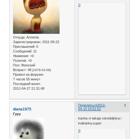
0
Откуда:
Armenia
Зарегистрирован
: 2011-09-22
Приглашений:
0
Сообщений:
11
Уважение:
+0
Позитив:
+0
Пол:
Женский
Возраст:
48
[1978-03-08]
Провел на форуме:
7 часов 55 минут
Последний визит:
2012-04-27 21:31:48
Поделиться
2012-
2
diana1975
04-15 15:51:52
Гуру
karina vi takaja rukodeljnica i
kulinarka,super.
0