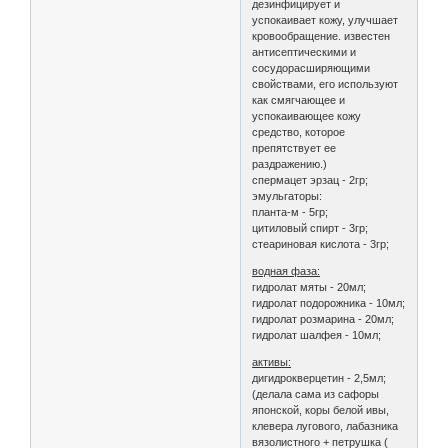
дезинфицирует и
успокаивает кожу, улучшает
кровообращение. известен
антисептическими и
сосудорасширяющими
свойствами, его используют
как смягчающее и
успокаивающее кожу
средство, которое
препятствует ее
раздражению.)
спермацет эрзац - 2гр;
эмульгаторы:
планта-м - 5гр;
цитиловый спирт - 3гр;
стеариновая кислота - 3гр;
водная фаза:
гидролат мяты - 20мл;
гидролат подорожника - 10мл;
гидролат розмарина - 20мл;
гидролат шалфея - 10мл;
активы:
дигидрокверцетин - 2,5мл;
(делала сама из сафоры
японской, коры белой ивы,
клевера лугового, лабазника
вязолистного + петрушка (