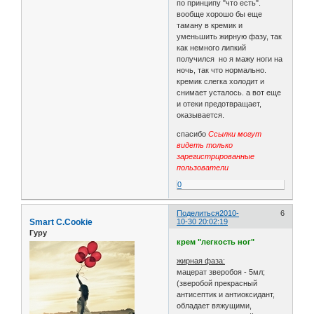
по принципу "что есть".
вообще хорошо бы еще
таману в кремик и
уменьшить жирную фазу, так
как немного липкий
получился но я мажу ноги на
ночь, так что нормально.
кремик слегка холодит и
снимает усталось. а вот еще
и отеки предотвращает,
оказывается.
спасибо
Ссылки могут
видеть только
зарегистрированные
пользователи
0
Поделиться
2010-
6
Smart C.Cookie
10-30 20:02:19
Гуру
крем "легкость ног"
жирная фаза:
мацерат зверобоя - 5мл;
(зверобой прекрасный
антисептик и антиоксидант,
обладает вяжущими,