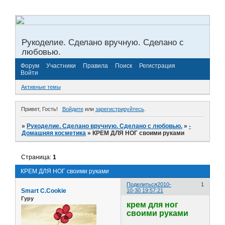
Рукоделие. Сделано вручную. Сделано с
любовью.
Форум
Участники
Правила
Поиск
Регистрация
Войти
Активные темы
Привет, Гость!
Войдите
или
зарегистрируйтесь
.
»
Рукоделие. Сделано вручную. Сделано с любовью.
»
­
Домашняя косметика
»
КРЕМ ДЛЯ НОГ своими руками
Страница:
1
КРЕМ ДЛЯ НОГ своими руками
Поделиться
2010-
1
Smart C.Cookie
10-30 19:57:21
Гуру
крем для ног
своими руками