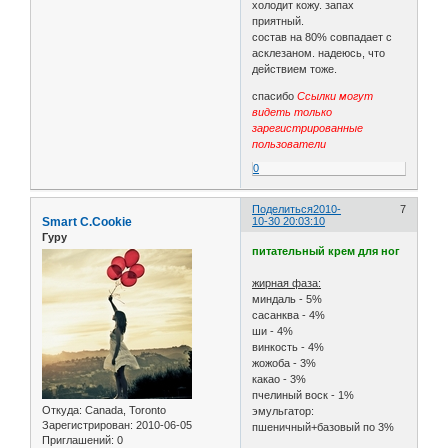
холодит кожу. запах
приятный.
состав на 80% совпадает с
асклезаном. надеюсь, что
действием тоже.
спасибо
Ссылки могут
видеть только
зарегистрированные
пользователи
0
Поделиться
2010-
7
Smart C.Cookie
10-30 20:03:10
Гуру
питательный крем для ног
жирная фаза:
миндаль - 5%
сасанква - 4%
ши - 4%
винкость - 4%
жожоба - 3%
какао - 3%
пчелиный воск - 1%
Откуда:
Canada, Toronto
эмульгатор:
Зарегистрирован
: 2010-06-05
пшеничный+базовый по 3%
Приглашений:
0