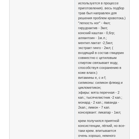
используется в процессе
приготовления). весь подбор
трав был направлен для
решения проблем кровотока.)
"легкость ног" - 4мл;
гирудоактив - 3мл;
конский каштан - 0,6гр;
аллантоин - 1м.л.;
ментил лактат -2,5мл;
экстракт гинго - 2мл; (
входящий в состав глицерин
совместно с цетиловым
спиртом связывает воду,
способствуя сохранению в
коже влаги.)
витамины е, с и f;
силиконы: силикон флюид и
циклометикон;
эфиры: мята перечная - 2
кап.; тысячелистник -2 кап.;
монард - 2 кап.; лаванда -
2кап.; лимон - 7 кап.
консервант: ликапар - 1мл;
крем получился приятной
консистенции, лёгкий, но все-
таки крем. впитывается
очень хорошо, немного