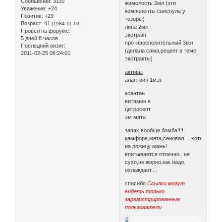
Сообщений:
3110
жимолость 2мл (эти
Уважение:
+24
компоненты свиснула у
Позитив:
+29
тезоры)
Возраст:
41
[1984-11-10]
липа 2мл
Провел на форуме:
экстракт
5 дней 8 часов
противосполительный 3мл
Последний визит:
(делала сама,рецепт в теме
2011-02-25 06:24:01
экстракты)
активы
алантоин 1м.л.
ксантан
витамин е
цитросепт
эм мята
запах вообще бомба!!!!
камфора,мята,сеновал.....хоть
на рожицу мажь!
впитывается отлично...не
сухо,не жирно,как надо.
охлаждает....
спасибо
Ссылки могут
видеть только
зарегистрированные
пользователи
0