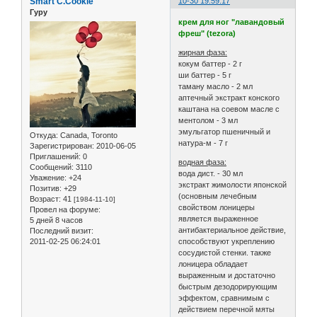
Smart C.Cookie
10-30 19:59:17
Гуру
крем для ног "лавандовый
фреш" (tezora)
жирная фаза:
кокум баттер - 2 г
ши баттер - 5 г
таману масло - 2 мл
аптечный экстракт конского
каштана на соевом масле с
ментолом - 3 мл
эмульгатор пшеничный и
Откуда:
Canada, Toronto
натура-м - 7 г
Зарегистрирован
: 2010-06-05
Приглашений:
0
водная фаза:
Сообщений:
3110
вода дист. - 30 мл
Уважение:
+24
экстракт жимолости японской
Позитив:
+29
(основным лечебным
Возраст:
41
[1984-11-10]
свойством лоницеры
Провел на форуме:
является выраженное
5 дней 8 часов
антибактериальное действие,
Последний визит:
2011-02-25 06:24:01
способствуют укреплению
сосудистой стенки. также
лоницера обладает
выраженным и достаточно
быстрым дезодорирующим
эффектом, сравнимым с
действием перечной мяты