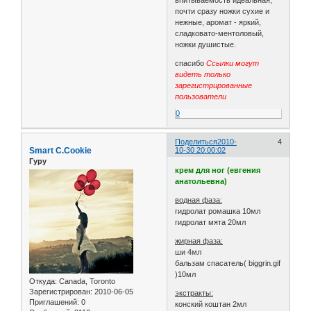
почти сразу ножки сухие и
нежные, аромат - яркий,
сладковато-ментоловый,
ножки душистые.
спасибо
Ссылки могут
видеть только
зарегистрированные
пользователи
0
Поделиться
2010-
4
Smart C.Cookie
10-30 20:00:02
Гуру
крем для ног (евгения
анатольевна)
водная фаза:
гидролат ромашка 10мл
гидролат мята 20мл
жирная фаза:
ши 4мл
бальзам спасатель( biggrin.gif
)10мл
Откуда:
Canada, Toronto
Зарегистрирован
: 2010-06-05
экстракты:
Приглашений:
0
конский коштан 2мл