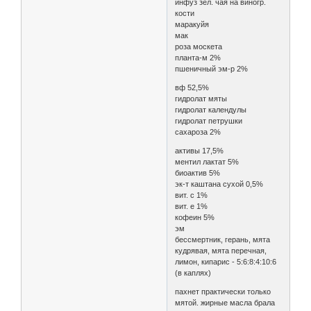
инфуз зел. чая на виногр.
кости
маракуйя
мак
роза москета
планта-м 2%
пшеничный эм-р 2%
вф 52,5%
гидролат мяты
гидролат календулы
гидролат петрушки
сахароза 2%
активы 17,5%
ментил лактат 5%
биоактив 5%
эк-т каштана сухой 0,5%
вит. с 1%
вит. е 1%
кофеин 5%
эм
бессмертник, герань, мята
кудрявая, мята перечная,
лимон, кипарис - 5:6:8:4:10:6
(в каплях)
пахнет практически только
мятой. жирные масла брала