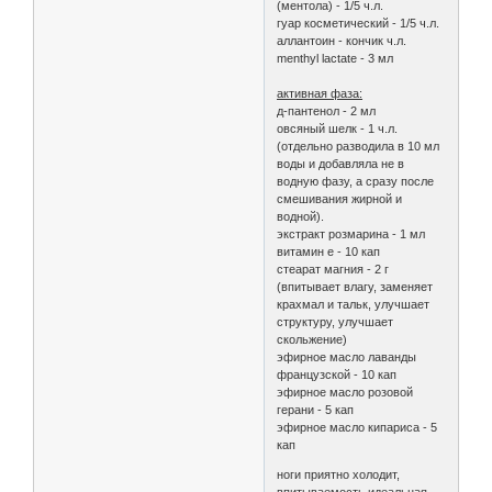
(ментола) - 1/5 ч.л.
гуар косметический - 1/5 ч.л.
аллантоин - кончик ч.л.
menthyl lactate - 3 мл
активная фаза:
д-пантенол - 2 мл
овсяный шелк - 1 ч.л.
(отдельно разводила в 10 мл
воды и добавляла не в
водную фазу, а сразу после
смешивания жирной и
водной).
экстракт розмарина - 1 мл
витамин е - 10 кап
стеарат магния - 2 г
(впитывает влагу, заменяет
крахмал и тальк, улучшает
структуру, улучшает
скольжение)
эфирное масло лаванды
французской - 10 кап
эфирное масло розовой
герани - 5 кап
эфирное масло кипариса - 5
кап
ноги приятно холодит,
впитываемость идеальная,