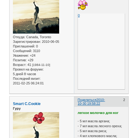
0
Откуда:
Canada, Toronto
Зарегистрирован
: 2010-06-05
Приглашений:
0
Сообщений:
3110
Уважение:
+24
Позитив:
+29
Возраст:
41
[1984-11-10]
Провел на форуме:
5 дней 8 часов
Последний визит:
2011-02-25 06:24:01
Поделиться
2010-
2
Smart C.Cookie
10-30 19:58:22
Гуру
легкое молочко для ног
- 5 мл масла аргана;
- 7 мл масла лесного ореха;
- 5 мл масла риса;
- 4 мл хлопкового масла;