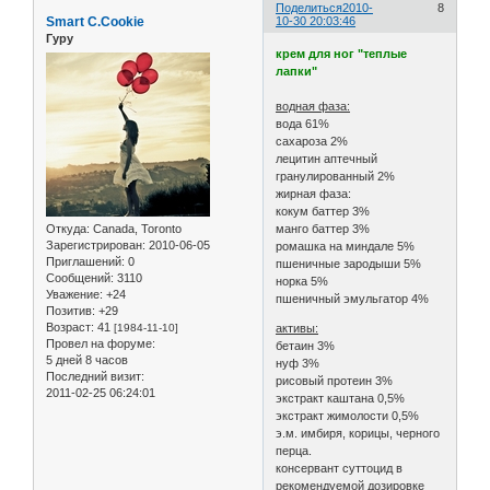
Поделиться
2010-
8
Smart C.Cookie
10-30 20:03:46
Гуру
крем для ног "теплые
лапки"
водная фаза:
вода 61%
сахароза 2%
лецитин аптечный
гранулированный 2%
жирная фаза:
кокум баттер 3%
Откуда:
Canada, Toronto
манго баттер 3%
Зарегистрирован
: 2010-06-05
ромашка на миндале 5%
Приглашений:
0
пшеничные зародыши 5%
Сообщений:
3110
норка 5%
Уважение:
+24
пшеничный эмульгатор 4%
Позитив:
+29
Возраст:
41
[1984-11-10]
активы:
Провел на форуме:
бетаин 3%
5 дней 8 часов
нуф 3%
Последний визит:
рисовый протеин 3%
2011-02-25 06:24:01
экстракт каштана 0,5%
экстракт жимолости 0,5%
э.м. имбиря, корицы, черного
перца.
консервант суттоцид в
рекомендуемой дозировке