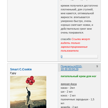
кремик получился достаточно
плотненький, для ступней,
мне кажется, оптимальной
жирности. впитывается
умеренно-быстро, очень
хорошо смягчает ножки, и
действительно греет мне
очень понравился.
спасибо
Ссылки могут
видеть только
зарегистрированные
пользователи
0
Поделиться
2010-
9
Smart C.Cookie
10-30 20:04:29
Гуру
питательный крем для ног
жирная фаза
какао - 2мл
ши - 2 мл
кокос - 2 мл
пшеничные зародыши - 1,5
мл
жожоба - 2 мл