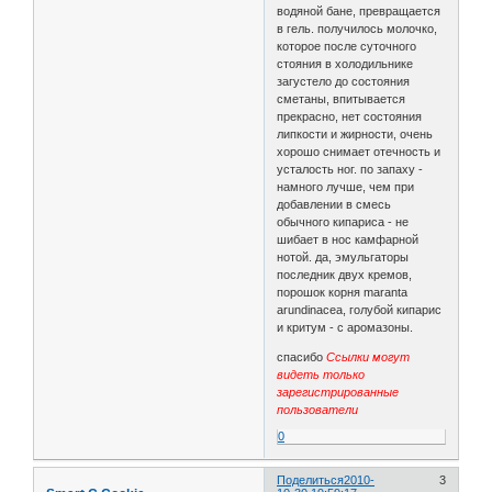
водяной бане, превращается
в гель. получилось молочко,
которое после суточного
стояния в холодильнике
загустело до состояния
сметаны, впитывается
прекрасно, нет состояния
липкости и жирности, очень
хорошо снимает отечность и
усталость ног. по запаху -
намного лучше, чем при
добавлении в смесь
обычного кипариса - не
шибает в нос камфарной
нотой. да, эмульгаторы
последник двух кремов,
порошок корня maranta
arundinacea, голубой кипарис
и критум - с аромазоны.
спасибо
Ссылки могут
видеть только
зарегистрированные
пользователи
0
Поделиться
2010-
3