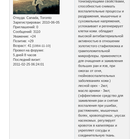
тонизирующими свойствами,
способностью снимать
воспалительные процессы и
раздражения, мышечные и
Откуда:
Canada, Toronto
сухожильные напряжения,
Зарегистрирован
: 2010-06-05
успокаивает и регенерирует
Приглашений:
0
клетки кожи. обладает
Сообщений:
3110
высокой антибактериальной
Уважение:
+24
Позитив:
+29
активностью в отношении
Возраст:
41
[1984-11-10]
золотистого стафилококка и
Провел на форуме:
грамположительной
5 дней 8 часов
микрофлоры. применяется
Последний визит:
для очищения и заживления
2011-02-25 06:24:01
больших ран и язв, при
ожогах от огня,
гнойновоспалительных
заболеваниях кожи.)
лесной орех - 2мл;
масло арники - 3мл;
(эффективное средство для
заживления ран и снятия
воспаления при ушибах,
растяжениях, мышечных
болях, кровоподтеках, укусах
насекомых. регулирует
кровоток в капиллярах и
укрепляет сосуды и
соединительную ткань.