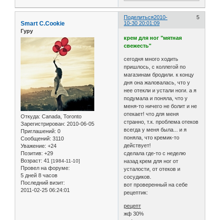
Поделиться
2010-
5
Smart C.Cookie
10-30 20:01:09
Гуру
крем для ног "мятная
свежесть"
сегодня много ходить
пришлось, с коллегой по
магазинам бродили. к концу
дня она жаловалась, что у
нее отекли и устали ноги. а я
подумала и поняла, что у
меня-то ничего не болит и не
отекает! что для меня
Откуда:
Canada, Toronto
странно, т.к. проблема отеков
Зарегистрирован
: 2010-06-05
всегда у меня была... и я
Приглашений:
0
поняла, что кремик-то
Сообщений:
3110
действует!
Уважение:
+24
Позитив:
+29
сделала где-то с неделю
Возраст:
41
[1984-11-10]
назад крем для ног от
Провел на форуме:
усталости, от отеков и
5 дней 8 часов
сосудиков.
Последний визит:
вот проверенный на себе
2011-02-25 06:24:01
рецептик:
рецепт
жф 30%