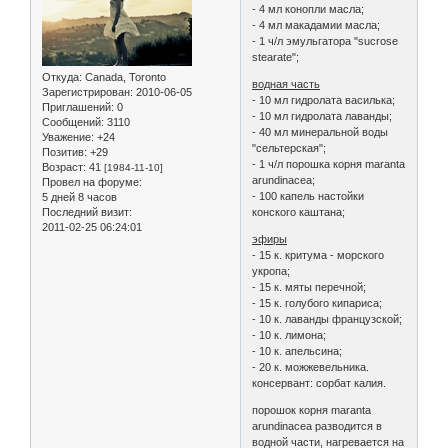
- 4 мл конопли масла;
- 4 мл макадамии масла;
- 1 ч/л эмульгатора "sucrose
stearate";
Откуда:
Canada, Toronto
водная часть
Зарегистрирован
: 2010-06-05
- 10 мл гидролата василька;
Приглашений:
0
- 10 мл гидролата лаванды;
Сообщений:
3110
- 40 мл минеральной воды
Уважение:
+24
"сельтерская";
Позитив:
+29
- 1 ч/л порошка корня maranta
Возраст:
41
[1984-11-10]
arundinacea;
Провел на форуме:
- 100 капель настойки
5 дней 8 часов
конского каштана;
Последний визит:
2011-02-25 06:24:01
эфиры
- 15 к. критума - морского
укропа;
- 15 к. мяты перечной;
- 15 к. голубого кипариса;
- 10 к. лаванды французской;
- 10 к. лимона;
- 10 к. апельсина;
- 20 к. можжевельника.
консервант: сорбат калия.
порошок корня maranta
arundinacea разводится в
водной части, нагревается на