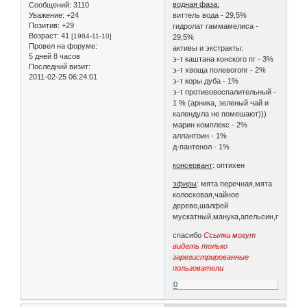
водная фаза:
Сообщений:
3110
виттель вода - 29,5%
Уважение:
+24
Позитив:
+29
гидролат гаммамелиса -
Возраст:
41
[1984-11-10]
29,5%
Провел на форуме:
активы и экстракты:
5 дней 8 часов
э-т каштана конского пг - 3%
Последний визит:
э-т хвоща полевогопг - 2%
2011-02-25 06:24:01
э-т коры дуба - 1%
э-т противовоспалительный -
1 % (арника, зеленый чай и
календула не помешают)))
марин комплекс - 2%
аллантоин - 1%
д-пантенол - 1%
консервант
: оптихен
эфиры
: мята перечная,мята
колосковая,чайное
дерево,шалфей
мускатный,манука,апельсин,грейпфр
спасибо
Ссылки могут
видеть только
зарегистрированные
пользователи
0