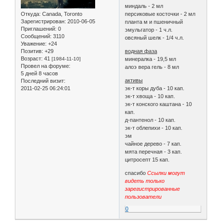
миндаль - 2 мл
Откуда:
Canada, Toronto
персиковые косточки - 2 мл
Зарегистрирован
: 2010-06-05
планта м и пшеничный
Приглашений:
0
эмульгатор - 1 ч.л.
Сообщений:
3110
овсяный шелк - 1/4 ч.л.
Уважение:
+24
Позитив:
+29
водная фаза
Возраст:
41
[1984-11-10]
минералка - 19,5 мл
Провел на форуме:
алоэ вера гель - 8 мл
5 дней 8 часов
активы
Последний визит:
2011-02-25 06:24:01
эк-т коры дуба - 10 кап.
эк-т хвоща - 10 кап.
эк-т конского каштана - 10
кап.
д-пантенол - 10 кап.
эк-т облепихи - 10 кап.
эм
чайное дерево - 7 кап.
мята перечная - 3 кап.
цитросепт 15 кап.
спасибо
Ссылки могут
видеть только
зарегистрированные
пользователи
0