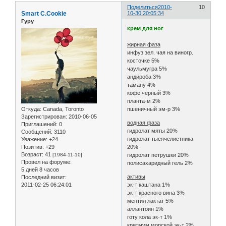
Поделиться
2010-
10
Smart C.Cookie
10-30 20:05:34
Гуру
крем для ног
жирная фаза
инфуз зел. чая на виногр.
косточке 5%
чаульмугра 5%
андироба 3%
таману 4%
кофе черный 3%
планта-м 2%
Откуда:
Canada, Toronto
пшеничный эм-р 3%
Зарегистрирован
: 2010-06-05
водная фаза
Приглашений:
0
гидролат мяты 20%
Сообщений:
3110
гидролат тысячелистника
Уважение:
+24
Позитив:
+29
20%
Возраст:
41
[1984-11-10]
гидролат петрушки 20%
Провел на форуме:
полисахаридный гель 2%
5 дней 8 часов
активы
Последний визит:
2011-02-25 06:24:01
эк-т каштана 1%
эк-т красного вина 3%
ментил лактат 5%
аллантоин 1%
готу кола эк-т 1%
критмум морской эк-т 2%