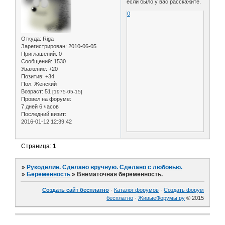
если было у вас расскажите.
0
Откуда:
Riga
Зарегистрирован
: 2010-06-05
Приглашений:
0
Сообщений:
1530
Уважение:
+20
Позитив:
+34
Пол:
Женский
Возраст:
51
[1975-05-15]
Провел на форуме:
7 дней 6 часов
Последний визит:
2016-01-12 12:39:42
Страница:
1
»
Рукоделие. Сделано вручную. Сделано с любовью.
»
Беременность
»
Внематочная беременность.
Создать сайт бесплатно
·
Каталог форумов
·
Создать форум
бесплатно
·
ЖивыеФорумы.ру
© 2015