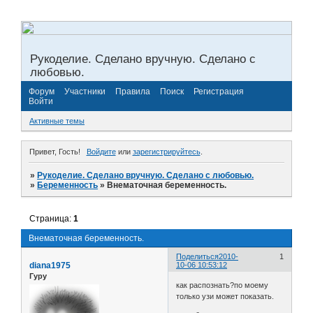
Рукоделие. Сделано вручную. Сделано с
любовью.
Форум
Участники
Правила
Поиск
Регистрация
Войти
Активные темы
Привет, Гость!
Войдите
или
зарегистрируйтесь
.
»
Рукоделие. Сделано вручную. Сделано с любовью.
»
Беременность
»
Внематочная беременность.
Страница:
1
Внематочная беременность.
Поделиться
2010-
1
diana1975
10-06 10:53:12
Гуру
как распознать?по моему
только узи может показать.