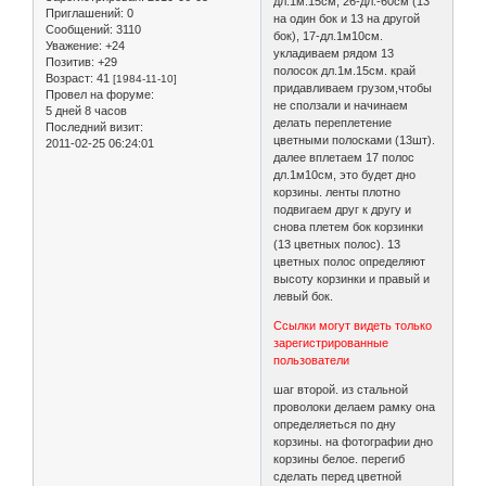
дл.1м.15см, 26-дл.-60см (13
Приглашений:
0
на один бок и 13 на другой
Сообщений:
3110
бок), 17-дл.1м10см.
Уважение:
+24
укладиваем рядом 13
Позитив:
+29
полосок дл.1м.15см. край
Возраст:
41
[1984-11-10]
придавливаем грузом,чтобы
Провел на форуме:
не сползали и начинаем
5 дней 8 часов
делать переплетение
Последний визит:
цветными полосками (13шт).
2011-02-25 06:24:01
далее вплетаем 17 полос
дл.1м10см, это будет дно
корзины. ленты плотно
подвигаем друг к другу и
снова плетем бок корзинки
(13 цветных полос). 13
цветных полос определяют
высоту корзинки и правый и
левый бок.
Ссылки могут видеть только
зарегистрированные
пользователи
шаг второй. из стальной
проволоки делаем рамку она
определяеться по дну
корзины. на фотографии дно
корзины белое. перегиб
сделать перед цветной