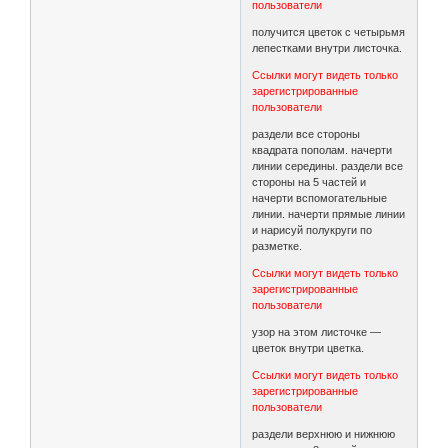
пользователи
получится цветок с четырьмя
лепестками внутри листочка.
Ссылки могут видеть только
зарегистрированные
пользователи
раздели все стороны
квадрата пополам. начерти
линии середины. раздели все
стороны на 5 частей и
начерти вспомогательные
линии. начерти прямые линии
и нарисуй полукруги по
разметке.
Ссылки могут видеть только
зарегистрированные
пользователи
узор на этом листочке —
цветок внутри цветка.
Ссылки могут видеть только
зарегистрированные
пользователи
раздели верхнюю и нижнюю