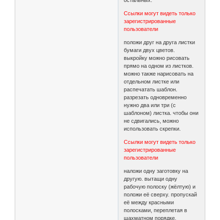
Ссылки могут видеть только
зарегистрированные
пользователи
положи друг на друга листки
бумаги двух цветов.
выкройку можно рисовать
прямо на одном из листков.
можно также нарисовать на
отдельном листке или
распечатать шаблон.
разрезать одновременно
нужно два или три (с
шаблоном) листка. чтобы они
не сдвигались, можно
использовать скрепки.
Ссылки могут видеть только
зарегистрированные
пользователи
наложи одну заготовку на
другую. вытащи одну
рабочую полоску (жёлтую) и
положи её сверху. пропускай
её между красными
полосками, переплетая в
шахматном порядке.