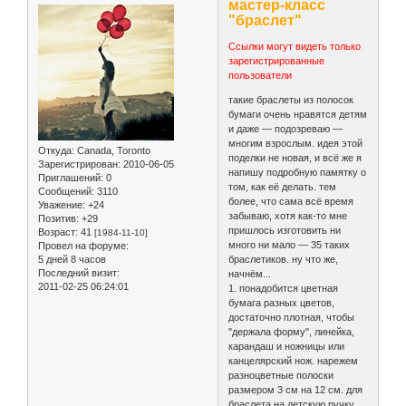
мастер-класс
"браслет"
Ссылки могут видеть только
зарегистрированные
пользователи
такие браслеты из полосок
бумаги очень нравятся детям
и даже — подозреваю —
многим взрослым. идея этой
Откуда:
Canada, Toronto
поделки не новая, и всё же я
Зарегистрирован
: 2010-06-05
напишу подробную памятку о
Приглашений:
0
том, как её делать. тем
Сообщений:
3110
более, что сама всё время
Уважение:
+24
забываю, хотя как-то мне
Позитив:
+29
пришлось изготовить ни
Возраст:
41
[1984-11-10]
много ни мало — 35 таких
Провел на форуме:
5 дней 8 часов
браслетиков. ну что же,
Последний визит:
начнём...
2011-02-25 06:24:01
1. понадобится цветная
бумага разных цветов,
достаточно плотная, чтобы
"держала форму", линейка,
карандаш и ножницы или
канцелярский нож. нарежем
разноцветные полоски
размером 3 см на 12 см. для
браслета на детскую ручку