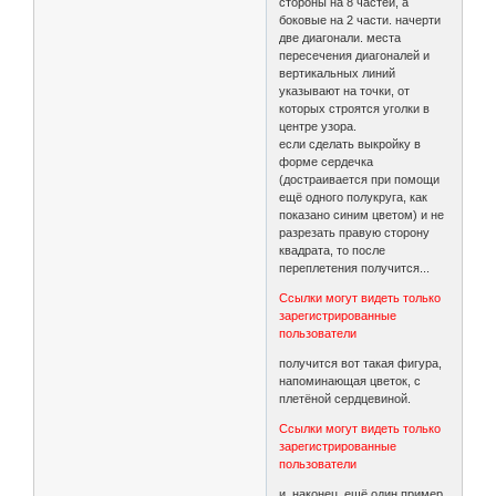
стороны на 8 частей, а
боковые на 2 части. начерти
две диагонали. места
пересечения диагоналей и
вертикальных линий
указывают на точки, от
которых строятся уголки в
центре узора.
если сделать выкройку в
форме сердечка
(достраивается при помощи
ещё одного полукруга, как
показано синим цветом) и не
разрезать правую сторону
квадрата, то после
переплетения получится...
Ссылки могут видеть только
зарегистрированные
пользователи
получится вот такая фигура,
напоминающая цветок, с
плетёной сердцевиной.
Ссылки могут видеть только
зарегистрированные
пользователи
и, наконец, ещё один пример.