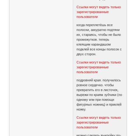
Ссылки могут видеть только
зарегистрированные
пользователи
когда переплетёшь все
полоски, аккуратно подтяни
их, стараясь, чтобы не было
промежутков. теперь
клеящим карандашом
подклей все концы полосок с
двух сторон.
Ссылки могут видеть только
зарегистрированные
пользователи
подровняй края. получилось
ровное сердечко. чтобы
превратить его в листочек,
вырежи по краям зубчики (по
одному или при помощи
фигурных ножниц) и приклей
ножку.
Ссылки могут видеть только
зарегистрированные
пользователи
можно сделать выкройку по-