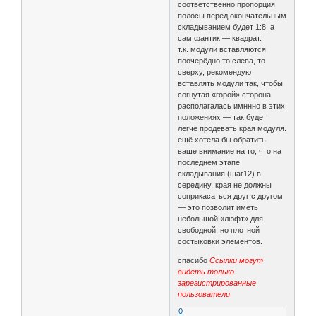
соответственно пропорция
полосы перед окончательным
складыванием будет 1:8, а
сам фантик — квадрат.
т.к. модули вставляются
поочерёдно то слева, то
сверху, рекомендую
вставлять модули так, чтобы
согнутая «горой» сторона
располагалась имннно в этих
положениях — так будет
легче продевать края модуля.
ещё хотела бы обратить
ваше внимание на то, что на
последнем этапе
складывания (шаг12) в
середину, края не должны
соприкасаться друг с другом
— это позволит иметь
небольшой «люфт» для
свободной, но плотной
состыковки элементов.
спасибо
Ссылки могут
видеть только
зарегистрированные
пользователи
0