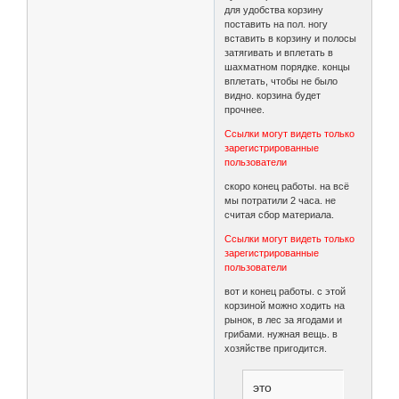
для удобства корзину
поставить на пол. ногу
вставить в корзину и полосы
затягивать и вплетать в
шахматном порядке. концы
вплетать, чтобы не было
видно. корзина будет
прочнее.
Ссылки могут видеть только
зарегистрированные
пользователи
скоро конец работы. на всё
мы потратили 2 часа. не
считая сбор материала.
Ссылки могут видеть только
зарегистрированные
пользователи
вот и конец работы. с этой
корзиной можно ходить на
рынок, в лес за ягодами и
грибами. нужная вещь. в
хозяйстве пригодится.
это