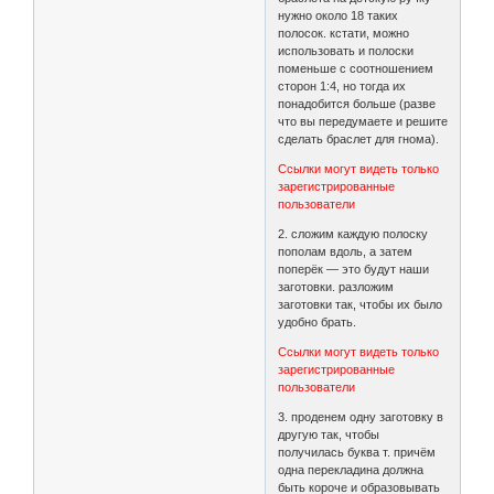
нужно около 18 таких
полосок. кстати, можно
использовать и полоски
поменьше с соотношением
сторон 1:4, но тогда их
понадобится больше (разве
что вы передумаете и решите
сделать браслет для гнома).
Ссылки могут видеть только
зарегистрированные
пользователи
2. сложим каждую полоску
пополам вдоль, а затем
поперёк — это будут наши
заготовки. разложим
заготовки так, чтобы их было
удобно брать.
Ссылки могут видеть только
зарегистрированные
пользователи
3. проденем одну заготовку в
другую так, чтобы
получилась буква т. причём
одна перекладина должна
быть короче и образовывать