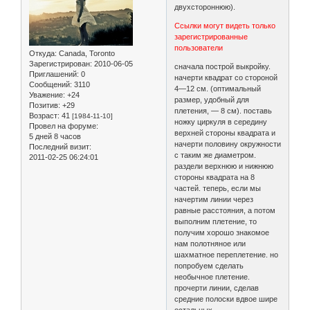
двухстороннюю).
Ссылки могут видеть только
зарегистрированные
пользователи
Откуда:
Canada, Toronto
Зарегистрирован
: 2010-06-05
сначала построй выкройку.
Приглашений:
0
начерти квадрат со стороной
Сообщений:
3110
4—12 см. (оптимальный
Уважение:
+24
размер, удобный для
Позитив:
+29
плетения, — 8 см). поставь
Возраст:
41
[1984-11-10]
ножку циркуля в середину
Провел на форуме:
верхней стороны квадрата и
5 дней 8 часов
начерти половину окружности
Последний визит:
с таким же диаметром.
2011-02-25 06:24:01
раздели верхнюю и нижнюю
стороны квадрата на 8
частей. теперь, если мы
начертим линии через
равные расстояния, а потом
выполним плетение, то
получим хорошо знакомое
нам полотняное или
шахматное переплетение. но
попробуем сделать
необычное плетение.
прочерти линии, сделав
средние полоски вдвое шире
остальных.