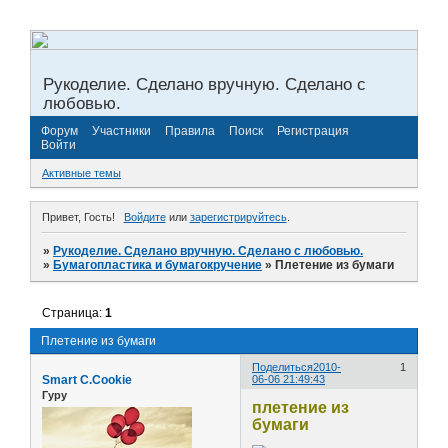
Рукоделие. Сделано вручную. Сделано с
любовью.
Форум
Участники
Правила
Поиск
Регистрация
Войти
Активные темы
Привет, Гость!
Войдите
или
зарегистрируйтесь
.
»
Рукоделие. Сделано вручную. Сделано с любовью.
»
Бумагопластика и бумагокручение
»
Плетение из бумаги
Страница:
1
Плетение из бумаги
Поделиться
2010-
1
Smart C.Cookie
06-06 21:49:43
Гуру
плетение из
бумаги