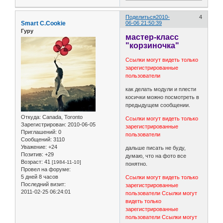
Поделиться
2010-
4
Smart C.Cookie
06-06 21:50:39
Гуру
мастер-класс
"корзиночка"
Ссылки могут видеть только
зарегистрированные
пользователи
как делать модули и плести
косички можно посмотреть в
предыдущем сообщении.
Откуда:
Canada, Toronto
Ссылки могут видеть только
Зарегистрирован
: 2010-06-05
зарегистрированные
Приглашений:
0
пользователи
Сообщений:
3110
Уважение:
+24
дальше писать не буду,
Позитив:
+29
думаю, что на фото все
Возраст:
41
[1984-11-10]
понятно.
Провел на форуме:
5 дней 8 часов
Ссылки могут видеть только
Последний визит:
зарегистрированные
2011-02-25 06:24:01
пользователи
Ссылки могут
видеть только
зарегистрированные
пользователи
Ссылки могут