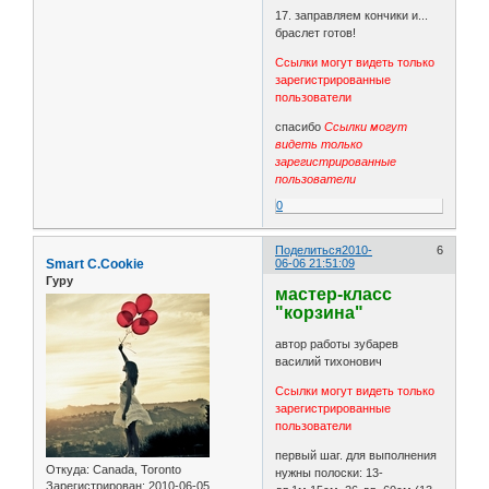
17. заправляем кончики и...
браслет готов!
Ссылки могут видеть только
зарегистрированные
пользователи
спасибо
Ссылки могут
видеть только
зарегистрированные
пользователи
0
Поделиться
2010-
6
Smart C.Cookie
06-06 21:51:09
Гуру
мастер-класс
"корзина"
автор работы зубарев
василий тихонович
Ссылки могут видеть только
зарегистрированные
пользователи
первый шаг. для выполнения
Откуда:
Canada, Toronto
нужны полоски: 13-
Зарегистрирован
: 2010-06-05