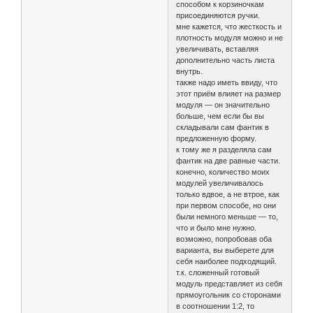
способом к корзиночкам
присоединяются ручки.
мне кажется, что жесткость и
плотность модуля можно и не
увеличивать, вставляя
дополнительно часть листа
внутрь.
также надо иметь ввиду, что
этот приём влияет на размер
модуля — он значительно
больше, чем если бы вы
складывали сам фантик в
предложенную форму.
к тому же я разделяла сам
фантик на две равные части.
конечно, количество моих
модулей увеличивалось
только вдвое, а не втрое, как
при первом способе, но они
были немного меньше — то,
что и было мне нужно.
возможно, попробовав оба
варианта, вы выберете для
себя наиболее подходящий.
т.к. сложенный готовый
модуль представляет из себя
прямоугольник со сторонами
в соотношении 1:2, то