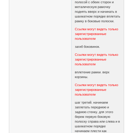
полосой с обеих сторон и
металическую рамочку
поднять вверх и начинать в
шахматном порядке вплетать
рамку в боковые полоски.
Ссылки могут видеть только
зарегистрированные
пользователи
загиб боковинок.
Ссылки могут видеть только
зарегистрированные
пользователи
вплетение рамки. верх
корзины.
Ссылки могут видеть только
зарегистрированные
пользователи
шаг третий. начинаем
заплетать переднюю и
заднюю стенку. для этого
берем первую боковую
полоску справа или слева и в
шахматном порядке
начинаем плести как