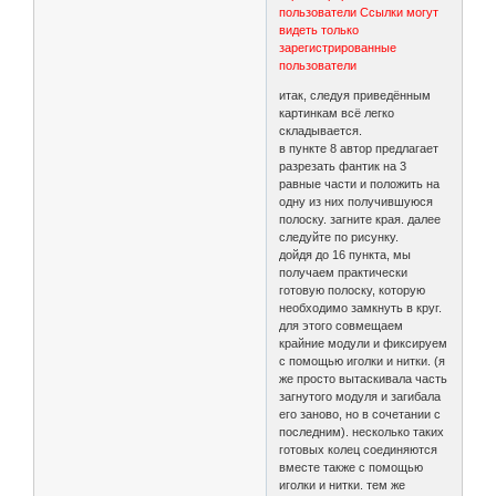
пользователи
Ссылки могут
видеть только
зарегистрированные
пользователи
итак, следуя приведённым
картинкам всё легко
складывается.
в пункте 8 автор предлагает
разрезать фантик на 3
равные части и положить на
одну из них получившуюся
полоску. загните края. далее
следуйте по рисунку.
дойдя до 16 пункта, мы
получаем практически
готовую полоску, которую
необходимо замкнуть в круг.
для этого совмещаем
крайние модули и фиксируем
с помощью иголки и нитки. (я
же просто вытаскивала часть
загнутого модуля и загибала
его заново, но в сочетании с
последним). несколько таких
готовых колец соединяются
вместе также с помощью
иголки и нитки. тем же