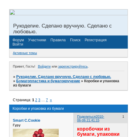
Рукоделие. Сделано вручную. Сделано с
любовью.
Форум
Участники
Правила
Поиск
Регистрация
Войти
Активные темы
Привет, Гость!
Войдите
или
зарегистрируйтесь
.
»
Рукоделие. Сделано вручную. Сделано с любовью.
»
Бумагопластика и бумагокручение
»
Коробки и упаковка
из бумаги
Страница:
1
2
3
…
7
»
Коробки и упаковка из бумаги
Поделиться
2010-
1
Smart C.Cookie
06-06 21:41:15
Гуру
коробочки из
бумаги, упаковки