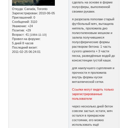
сделать на основе в форме
полусферы, выполненной
Откуда:
Canada, Toronto
своими руками.
Зарегистрирован
: 2010-06-05
Приглашений:
0
я разрезала пополам старый
Сообщений:
3110
футбольный мяч, вытащила
Уважение:
+24
ниппель, проложила дно
Позитив:
+29
полиэтиленовым мешком и
Возраст:
41
[1984-11-10]
залила получившиеся
Провел на форуме:
полусферические формы
5 дней 8 часов
раствором бетона: 1 часть
Последний визит:
сухого цемента + 3 части
2011-02-25 06:24:01
песка, разведённые водой до
консистенции густой каши.
для наилучшего сцепления и
прочности я проложила
внутрь формы куски
металлической сетки.
Ссылки могут видеть только
зарегистрированные
пользователи
через несколько дней бетон
совсем застыл. кстати, мяч
остался в прекрасном
состоянии, его можно
использовать ещё