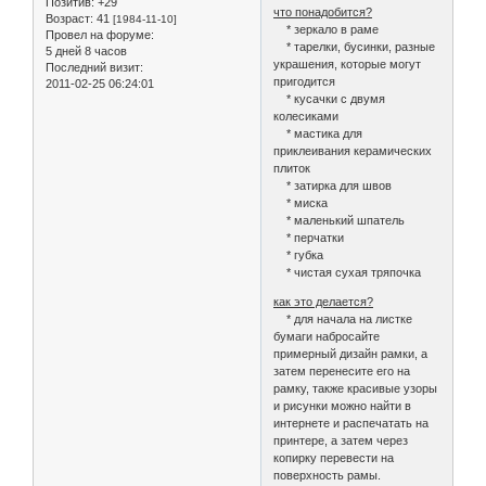
Позитив:
+29
что понадобится?
Возраст:
41
[1984-11-10]
* зеркало в раме
Провел на форуме:
* тарелки, бусинки, разные
5 дней 8 часов
украшения, которые могут
Последний визит:
пригодится
2011-02-25 06:24:01
* кусачки с двумя
колесиками
* мастика для
приклеивания керамических
плиток
* затирка для швов
* миска
* маленький шпатель
* перчатки
* губка
* чистая сухая тряпочка
как это делается?
* для начала на листке
бумаги набросайте
примерный дизайн рамки, а
затем перенесите его на
рамку, также красивые узоры
и рисунки можно найти в
интернете и распечатать на
принтере, а затем через
копирку перевести на
поверхность рамы.