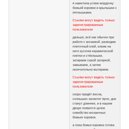
я наметила углем мордочку
божьей коровки и крылышки с
пятнышками.
Ссылки могут видеть только
зарегистрированные
пользователи
дальше, всё как обычно при
работе с мозаикой. разводим
плиточный клей, клеим на
него кусочки керамической
плитки и стёклышки,
затираем серой затиркой,
замываем, а затем
окончательно вытираем.
Ссылки могут видеть только
зарегистрированные
пользователи
скоро придёт весна,
солнышко засветит ярче, дни
станут длиннее, и в нашем
дворе появится целое
семейство мозаичных
божьих коровок.
а пока божья коровка готова