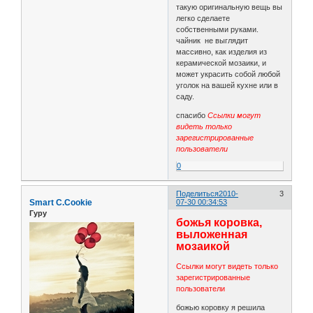
такую оригинальную вещь вы
легко сделаете
собственными руками.
чайник не выглядит
массивно, как изделия из
керамической мозаики, и
может украсить собой любой
уголок на вашей кухне или в
саду.
спасибо
Ссылки могут
видеть только
зарегистрированные
пользователи
0
Поделиться
2010-
3
Smart C.Cookie
07-30 00:34:53
Гуру
божья коровка,
выложенная
мозаикой
Ссылки могут видеть только
зарегистрированные
пользователи
божью коровку я решила