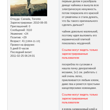
первым делом я разобрала
днище чайника и вынула всю
электрическую ненужность.
потом покрасила его краской
от ржавчины и стала думать,
Откуда:
Canada, Toronto
что бы такого оригинального
Зарегистрирован
: 2010-06-05
сделать дальше?
Приглашений:
0
Сообщений:
3110
чайник довольно маленький,
Уважение:
+24
поэтому идея выложить его
Позитив:
+29
керамической плиткой
Возраст:
41
[1984-11-10]
показалась неудачной.
Провел на форуме:
5 дней 8 часов
Ссылки могут видеть только
Последний визит:
зарегистрированные
2011-02-25 06:24:01
пользователи
поскребла по сусекам и
нашла пачку декоративной
мозаики, 1x1 см. работать с
ней очень легко,
приклеивается любым клеем,
даже пва и режется простыми
канцелярскими ножницами.
Ссылки могут видеть только
зарегистрированные
пользователи
я взяла силиконовый клей и