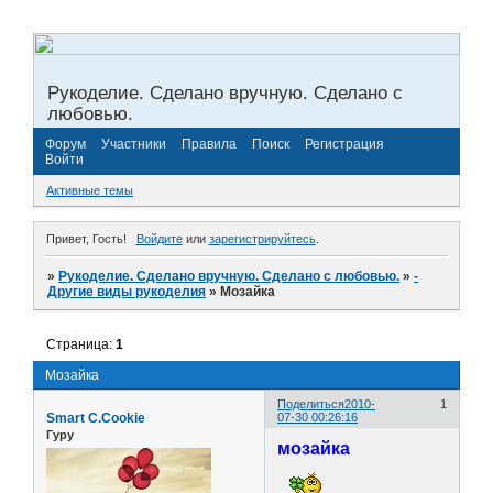
Рукоделие. Сделано вручную. Сделано с
любовью.
Форум
Участники
Правила
Поиск
Регистрация
Войти
Активные темы
Привет, Гость!
Войдите
или
зарегистрируйтесь
.
»
Рукоделие. Сделано вручную. Сделано с любовью.
»
­
Другие виды рукоделия
»
Мозайка
Страница:
1
Мозайка
Поделиться
2010-
1
Smart C.Cookie
07-30 00:26:16
Гуру
мозайка