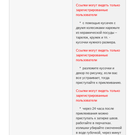
Ссылки могут видеть только
зарегистрированные
пользователи
* с помощью кусачек с
двумя колесиками нарежьте
из керамической посуды –
тарелок, кружек и тп. -
кусочки нужного размера.
Ссылки могут видеть только
зарегистрированные
пользователи
* разложите кусочки и
декор по рисунку, если вас
все устраивает, тогда
приступайте к приклеиванию.
Ссылки могут видеть только
зарегистрированные
пользователи
* через 24 часа после
приклеивания можно
приступать к затирке швов.
работайте в перчатках.
излишки убирайте смоченной
в воде губочкой, через минут