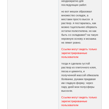
неоднократно для
последующих работ.
но вот мешок образовал
множество складок, а
местами просто высох в
раствор. я постаралась, как
можно тщательнее оборвать
остатки полиэтилена. но как
быть со складками? на такую
неровную основу и мозаика
не ляжет ровно.
Ссылки могут видеть только
зарегистрированные
пользователи
тогда я сделала густой
раствор из плиточного клея,
песка и цемента, и
полученной массой обмазала
болванки, руками придавая
им гладкую форму. через
пару дней мои полусферы
высохли.
Ссылки могут видеть только
зарегистрированные
пользователи