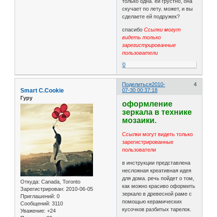
только одна. ей грустно, она
скучает по лету. может, и вы
сделаете ей подружек?
спасибо
Ссылки могут
видеть только
зарегистрированные
пользователи
0
Поделиться
2010-
4
Smart C.Cookie
07-30 00:37:18
Гуру
оформление
зеркала в технике
мозаики.
Ссылки могут видеть только
зарегистрированные
пользователи
в инструкции представлена
несложная креативная идея
для дома. речь пойдет о том,
Откуда:
Canada, Toronto
как можно красиво оформить
Зарегистрирован
: 2010-06-05
зеркало в древесной раме с
Приглашений:
0
помощью керамических
Сообщений:
3110
кусочков разбитых тарелок.
Уважение:
+24