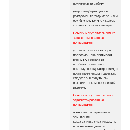
принялась за работу.
узор и подборка цветов
рождались по ходу дела. клей
сох быстро, так что удалось
справиться за два вечера.
Ссылки могут видеть только
зарегистрированные
пользователи
у этой мозаики есть одна
проблема - она впитывает
влагу, т.к. сделана из
необожженной глины.
поэтому, перед затиранием, я
поклыла ее лаком и дала как
следует высохнуть. так
выглядит покрытое затиркой
изделие.
Ссылки могут видеть только
зарегистрированные
пользователи
а так - после первичного
замывания.
когда затирка схватилась, но
еще не затвердела, я