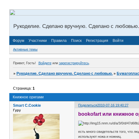
Рукоделие. Сделано вручную. Сделано с любовью
Форум
Участники
Правила
Поиск
Регистрация
Войти
Активные темы
Привет, Гость!
Войдите
или
зарегистрируйтесь
.
»
Рукоделие. Сделано вручную. Сделано с любовью.
»
Бумагоплас
Страница:
1
Книжное оригами
Smart C.Cookie
Поделиться
2010-07-16 19:40:27
Гуру
bookofart или книжное 
есть много свидетельств того, что л
используют ножа и ножниц.