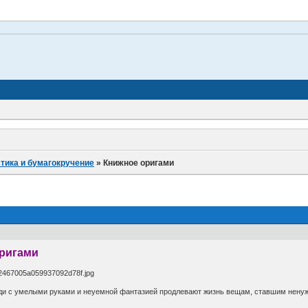
.
тика и бумагокручение
»
Книжное оригами
оригами
юди с умелыми руками и неуемной фантазией продлевают жизнь вещам, ставшим ненужн