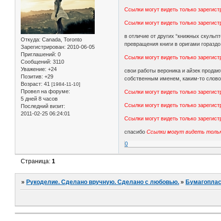
Ссылки могут видеть только зарегис
Ссылки могут видеть только зарегис
в отличие от других “книжных скульпт
Откуда:
Canada, Toronto
превращения книги в оригами гораздо
Зарегистрирован
: 2010-06-05
Приглашений:
0
Ссылки могут видеть только зарегис
Сообщений:
3110
Уважение:
+24
свои работы вероника и айзек продают
Позитив:
+29
собственным именем, каким-то слово
Возраст:
41
[1984-11-10]
Провел на форуме:
Ссылки могут видеть только зарегис
5 дней 8 часов
Ссылки могут видеть только зарегис
Последний визит:
2011-02-25 06:24:01
Ссылки могут видеть только зарегис
спасибо
Ссылки могут видеть тольк
0
Страница:
1
»
Рукоделие. Сделано вручную. Сделано с любовью.
»
Бумагоплас