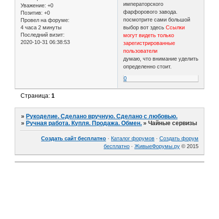
императорского
Уважение:
+0
фарфорового завода.
Позитив:
+0
посмотрите сами большой
Провел на форуме:
4 часа 2 минуты
выбор вот здесь
Ссылки
Последний визит:
могут видеть только
2020-10-31 06:38:53
зарегистрированные
пользователи
думаю, что внимание уделить
определенно стоит.
0
Страница:
1
»
Рукоделие. Сделано вручную. Сделано с любовью.
»
Ручная работа. Купля. Продажа. Обмен.
»
Чайные сервизы
Создать сайт бесплатно
·
Каталог форумов
·
Создать форум
бесплатно
·
ЖивыеФорумы.ру
© 2015