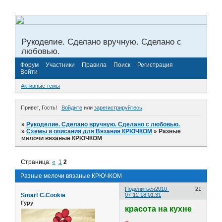
Рукоделие. Сделано вручную. Сделано с
любовью.
Форум
Участники
Правила
Поиск
Регистрация
Войти
Активные темы
Привет, Гость!
Войдите
или
зарегистрируйтесь
.
»
Рукоделие. Сделано вручную. Сделано с любовью.
»
Схемы и описания для Вязания КРЮЧКОМ
»
Разные
мелочи вязаные КРЮЧКОМ
Страница:
«
1
2
Разные мелочи вязаные КРЮЧКОМ
Поделиться
2010-
21
Smart C.Cookie
07-12 18:01:31
Гуру
красота на кухне