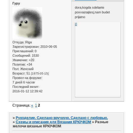
Гуру
dora,kogda sdelaete
poxvastajtesj,nam budet
prijatno
0
Откуда:
Riga
Зарегистрирован
: 2010-06-05
Приглашений:
0
Сообщений:
1530
Уважение:
+20
Позитив:
+34
Пол:
Женский
Возраст:
51
[1975-05-15]
Провел на форуме:
7 дней 6 часов
Последний визит:
2016-01-12 12:39:42
Страница:
«
1
2
»
Рукоделие. Сделано вручную. Сделано с любовью.
»
Схемы и описания для Вязания КРЮЧКОМ
»
Разные
мелочи вязаные КРЮЧКОМ