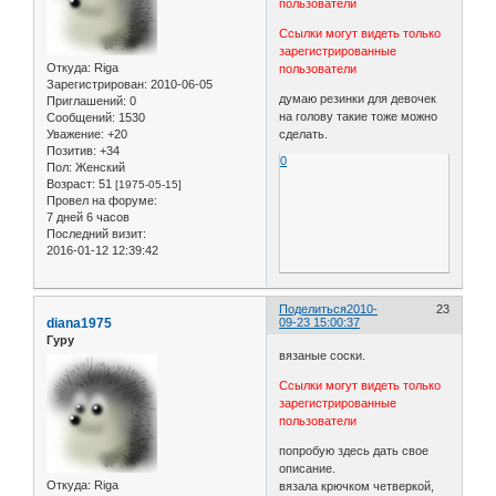
пользователи
Ссылки могут видеть только
зарегистрированные
Откуда:
Riga
пользователи
Зарегистрирован
: 2010-06-05
думаю резинки для девочек
Приглашений:
0
на голову такие тоже можно
Сообщений:
1530
Уважение:
+20
сделать.
Позитив:
+34
0
Пол:
Женский
Возраст:
51
[1975-05-15]
Провел на форуме:
7 дней 6 часов
Последний визит:
2016-01-12 12:39:42
Поделиться
2010-
23
diana1975
09-23 15:00:37
Гуру
вязаные соски.
Ссылки могут видеть только
зарегистрированные
пользователи
попробую здесь дать свое
описание.
Откуда:
Riga
вязала крючком четверкой,