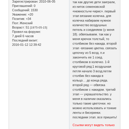
Зарегистрирован
: 2010-06-05
так как другие дети заиграли,
Приглашений:
0
из ниток семеновской
Сообщений:
1530
«нежность»и «ирис». первый
Уважение:
+20
этап вязание колечка. для
Позитив:
+34
колечка набираем нужное
Пол:
Женский
количество воздушных
Возраст:
51
[1975-05-15]
петель и соединяем (у меня
Провел на форуме:
18). обвязываем. так как у
7 дней 6 часов
меня крючок толстый, то
Последний визит:
столбиком без накида. второй
2016-01-12 12:39:42
этап -вязание цветка. связать
цепочку из 5 возд. п.и
закончить ее 1 соед.
столбиком в колечко. 1-й
круговой ряд:1 воздушная
петля начало 3 возд.петли
столбик без накида в
кольцо… до конца ряда.
второй ряд — обвязка
столбиком с накидом. третий
этап — украшательство. у
меня в наличии оказались
только такие цветочки. но
можно использовать и тонкие
ленты и бисеринки.
последнии этап. все пришить!
Ссылки могут видеть только