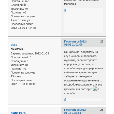
Приглашений:
0
молодцы!
Сообщений:
1
Уважение:
+0
0
Позитив:
+0
Провел на форуме:
1 час 13 минут
Последний визит:
2012-03-10 17:24:58
Поделиться
2012-
27
dora
01-03 11:01:06
Новичок
как красиво! подстилку на
Зарегистрирован
: 2012-01-03
стул искала, с японского
Приглашений:
0
журнала, весь интеренет
Сообщений:
1
перерыла, у вас нашла.
Уважение:
+0
спасибо! идея декорирования
Позитив:
+0
чайника на кухню заодно
Провел на форуме:
13 минут
забираю в закладки и
Последний визит:
оформление подсвечников...
2012-01-03 11:01:08
и коробочка красивая... и все
красиво. я в восторге
спасибо!
0
Поделиться
2012-
28
diana1975
01-15 12:18:17