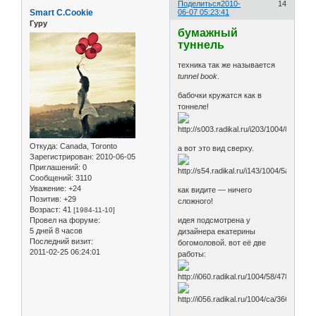
Поделиться
2010-
14
Smart C.Cookie
06-07 05:23:41
Гуру
бумажный
туннель
техника так же называется
tunnel book
.
бабочки кружатся как в
тоннеле!
Откуда:
Canada, Toronto
а вот это вид сверху.
Зарегистрирован
: 2010-06-05
Приглашений:
0
Сообщений:
3110
Уважение:
+24
как видите — ничего
Позитив:
+29
сложного!
Возраст:
41
[1984-11-10]
Провел на форуме:
идея подсмотрена у
5 дней 8 часов
дизайнера екатерины
Последний визит:
богомоловой. вот её две
2011-02-25 06:24:01
работы: