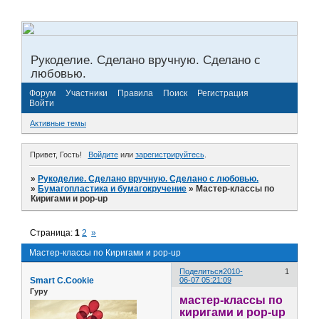
Рукоделие. Сделано вручную. Сделано с
любовью.
Форум
Участники
Правила
Поиск
Регистрация
Войти
Активные темы
Привет, Гость!
Войдите
или
зарегистрируйтесь
.
»
Рукоделие. Сделано вручную. Сделано с любовью.
»
Бумагопластика и бумагокручение
»
Мастер-классы по
Киригами и pop-up
Страница:
1
2
»
Мастер-классы по Киригами и pop-up
Поделиться
2010-
1
Smart C.Cookie
06-07 05:21:09
Гуру
мастер-классы по
киригами и pop-up