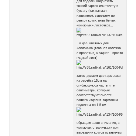
для поделки надо взять
тонкий картон или толстую
бумагу (как ватман,
например). вырезаем по
центру круги. пять белых
«книжных» листочков...
...и два цветных для
«обложки» (главная обложка
с прорезью, а задняя - просто
гладкий лист).
затем делаем две гармошки
из расчёта 15см на
сгибающуюся часть и те
сантиметры, которые
соответствуют высоте
вашего изделия. гармошка
поделена по 1,5 см.
обращаю ваше внимание, в
«книжных страничках» при
вырезании кругов оставляем