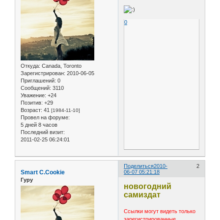
0
Откуда:
Canada, Toronto
Зарегистрирован
: 2010-06-05
Приглашений:
0
Сообщений:
3110
Уважение:
+24
Позитив:
+29
Возраст:
41
[1984-11-10]
Провел на форуме:
5 дней 8 часов
Последний визит:
2011-02-25 06:24:01
Поделиться
2010-
2
Smart C.Cookie
06-07 05:21:18
Гуру
новогодний
самиздат
Ссылки могут видеть только
зарегистрированные