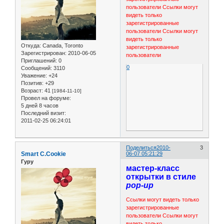
пользователи
Ссылки могут
видеть только
зарегистрированные
пользователи
Ссылки могут
видеть только
Откуда:
Canada, Toronto
зарегистрированные
Зарегистрирован
: 2010-06-05
пользователи
Приглашений:
0
0
Сообщений:
3110
Уважение:
+24
Позитив:
+29
Возраст:
41
[1984-11-10]
Провел на форуме:
5 дней 8 часов
Последний визит:
2011-02-25 06:24:01
Поделиться
2010-
3
Smart C.Cookie
06-07 05:21:29
Гуру
мастер-класс
открытки в стиле
pop-up
Ссылки могут видеть только
зарегистрированные
пользователи
Ссылки могут
видеть только