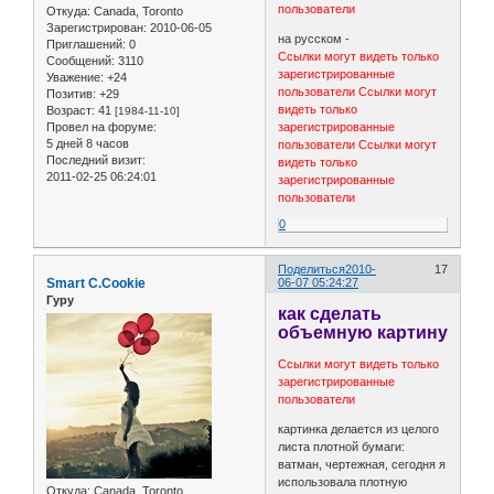
пользователи
Откуда:
Canada, Toronto
Зарегистрирован
: 2010-06-05
на русском -
Приглашений:
0
Ссылки могут видеть только
Сообщений:
3110
зарегистрированные
Уважение:
+24
пользователи
Ссылки могут
Позитив:
+29
видеть только
Возраст:
41
[1984-11-10]
Провел на форуме:
зарегистрированные
5 дней 8 часов
пользователи
Ссылки могут
Последний визит:
видеть только
2011-02-25 06:24:01
зарегистрированные
пользователи
0
Поделиться
2010-
17
Smart C.Cookie
06-07 05:24:27
Гуру
как сделать
объемную картину
Ссылки могут видеть только
зарегистрированные
пользователи
картинка делается из целого
листа плотной бумаги:
ватман, чертежная, сегодня я
использовала плотную
Откуда:
Canada, Toronto