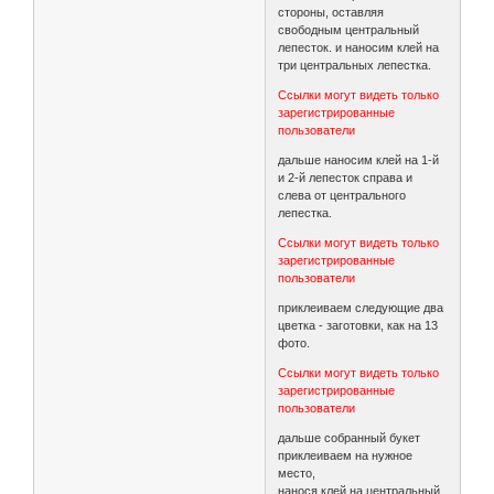
стороны, оставляя
свободным центральный
лепесток. и наносим клей на
три центральных лепестка.
Ссылки могут видеть только
зарегистрированные
пользователи
дальше наносим клей на 1-й
и 2-й лепесток справа и
слева от центрального
лепестка.
Ссылки могут видеть только
зарегистрированные
пользователи
приклеиваем следующие два
цветка - заготовки, как на 13
фото.
Ссылки могут видеть только
зарегистрированные
пользователи
дальше собранный букет
приклеиваем на нужное
место,
нанося клей на центральный