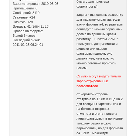
бумагу для принтера
Зарегистрирован
: 2010-06-05
форматом а4.
Приглашений:
0
Сообщений:
3110
задача - выполнить развертку
Уважение:
+24
для параллелограмма, если
Позитив:
+29
взяли формат а4, то размеры
Возраст:
41
[1984-11-10]
совпадут с моими образцами.
Провел на форуме:
делаю по длинным краям
5 дней 8 часов
разметку - 1, потом 2 см. я
Последний визит:
пользуюсь для разметки и
2011-02-25 06:24:01
рицовки или скорее
фальцовки шилом, оно
деликатнее, чем нож, но
можно легонько пройтись
ножом!
Ссылки могут видеть только
зарегистрированные
пользователи
от короткой стороны
отступаю на 12 см и еще на 2
для толщины картинки, как и
на боковых сторонах.
отметила и опять провела
линии фальцовки. в принципе
толщину рамки можно
варьировать, но для формата
а4 - 2см - максимум.