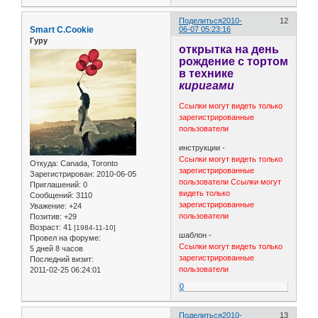
Поделиться
2010-
12
Smart C.Cookie
06-07 05:23:16
Гуру
открытка на день
рождение с тортом
в технике
киригами
Ссылки могут видеть только
зарегистрированные
пользователи
инструкции -
Ссылки могут видеть только
Откуда:
Canada, Toronto
зарегистрированные
Зарегистрирован
: 2010-06-05
пользователи
Ссылки могут
Приглашений:
0
видеть только
Сообщений:
3110
зарегистрированные
Уважение:
+24
пользователи
Позитив:
+29
Возраст:
41
[1984-11-10]
шаблон -
Провел на форуме:
Ссылки могут видеть только
5 дней 8 часов
зарегистрированные
Последний визит:
пользователи
2011-02-25 06:24:01
0
Поделиться
2010-
13