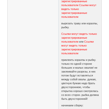
зарегистрированные
пользователи
Ссылки могут
видеть только
зарегистрированные
пользователи
вырезать траву или кораллы,
рыбку.
Ссылки могут видеть только
зарегистрированные
пользователи
или
Ссылки
могут видеть только
зарегистрированные
пользователи
приклеить кораллы и рыбку.
только по одной стороне
больших и малых овалов! не
заклеивайте разрезы, в них
потом будут вставляться
между собой овалы. думаю,
цветную бумаю надо брать
двухстороннюю, чтобы
открытка хорошо смотрелась
со всех сторон. рыбка должна
быть двухсторонней!
начинаем сборку: