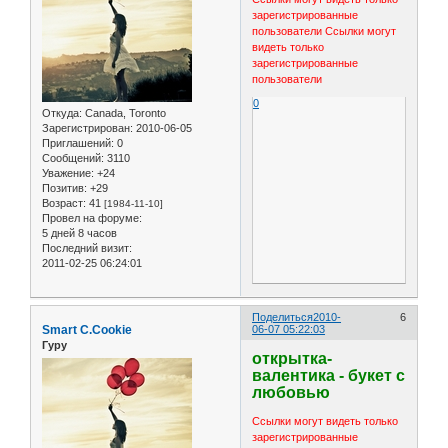
зарегистрированные
пользователи
Ссылки могут
видеть только
зарегистрированные
пользователи
0
Откуда:
Canada, Toronto
Зарегистрирован
: 2010-06-05
Приглашений:
0
Сообщений:
3110
Уважение:
+24
Позитив:
+29
Возраст:
41
[1984-11-10]
Провел на форуме:
5 дней 8 часов
Последний визит:
2011-02-25 06:24:01
Поделиться
2010-
6
Smart C.Cookie
06-07 05:22:03
Гуру
открытка-
валентика - букет с
любовью
Ссылки могут видеть только
зарегистрированные