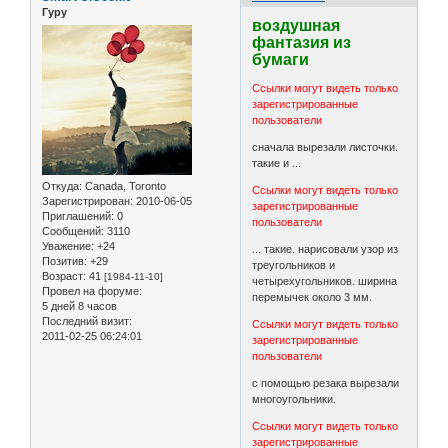
Гуру
воздушная
фантазия из
бумаги
Ссылки могут видеть только
зарегистрированные
пользователи
сначала вырезали листочки.
такие и ...
Откуда:
Canada, Toronto
Ссылки могут видеть только
Зарегистрирован
: 2010-06-05
зарегистрированные
Приглашений:
0
пользователи
Сообщений:
3110
Уважение:
+24
... такие. нарисовали узор из
Позитив:
+29
треугольников и
Возраст:
41
[1984-11-10]
четырехугольников. ширина
Провел на форуме:
перемычек около 3 мм.
5 дней 8 часов
Последний визит:
Ссылки могут видеть только
2011-02-25 06:24:01
зарегистрированные
пользователи
с помощью резака вырезали
многоугольники.
Ссылки могут видеть только
зарегистрированные