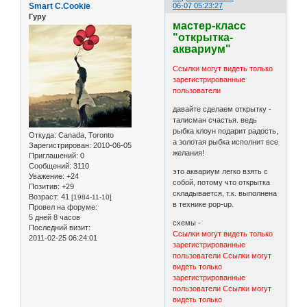
Smart C.Cookie
06-07 05:23:27
Гуру
мастер-класс
"открытка-
аквариум"
Ссылки могут видеть только
зарегистрированные
пользователи
давайте сделаем открытку -
талисман счастья. ведь
рыбка клоун подарит радость,
Откуда:
Canada, Toronto
а золотая рыбка исполнит все
Зарегистрирован
: 2010-06-05
желания!
Приглашений:
0
Сообщений:
3110
это аквариум легко взять с
Уважение:
+24
собой, потому что открытка
Позитив:
+29
складывается, т.к. выполнена
Возраст:
41
[1984-11-10]
в технике pop-up.
Провел на форуме:
5 дней 8 часов
схемы -
Последний визит:
Ссылки могут видеть только
2011-02-25 06:24:01
зарегистрированные
пользователи
Ссылки могут
видеть только
зарегистрированные
пользователи
Ссылки могут
видеть только