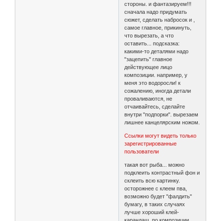
стороны. и фантазируем!!!
сначала надо придумать
сюжет, сделать набросок и ,
самое главное, прикинуть,
что вырезать, а что
оставить... подсказка:
какими-то деталями надо
"зацепить" главное
действующее лицо
композиции. например, у
меня это водоросли! к
сожалению, иногда детали
проваливаются, не
отчаивайтесь, сделайте
внутри "подпорки". вырезаем
лишнее канцелярским ножом.
Ссылки могут видеть только
зарегистрированные
пользователи
такая вот рыба... можно
подклеить контрастный фон и
склеить всю картинку.
осторожнее с клеем пва,
возможно будет "фалдить"
бумагу, в таких случаях
лучше хороший клей-
карандаш. по композиции