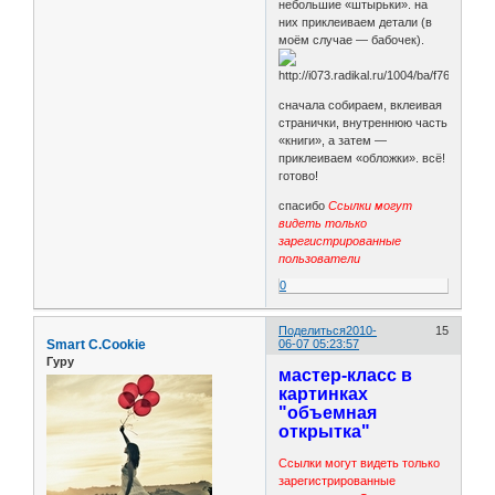
небольшие «штырьки». на
них приклеиваем детали (в
моём случае — бабочек).
сначала собираем, вклеивая
странички, внутреннюю часть
«книги», а затем —
приклеиваем «обложки». всё!
готово!
спасибо
Ссылки могут
видеть только
зарегистрированные
пользователи
0
Поделиться
2010-
15
Smart C.Cookie
06-07 05:23:57
Гуру
мастер-класс в
картинках
"объемная
открытка"
Ссылки могут видеть только
зарегистрированные