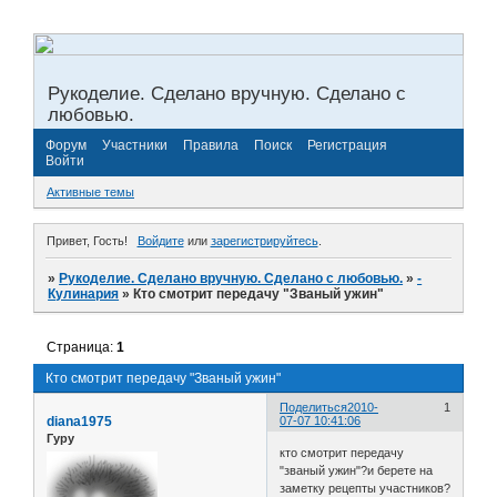
Рукоделие. Сделано вручную. Сделано с
любовью.
Форум
Участники
Правила
Поиск
Регистрация
Войти
Активные темы
Привет, Гость!
Войдите
или
зарегистрируйтесь
.
»
Рукоделие. Сделано вручную. Сделано с любовью.
»
­
Кулинария
»
Кто смотрит передачу "Званый ужин"
Страница:
1
Кто смотрит передачу "Званый ужин"
Поделиться
2010-
1
diana1975
07-07 10:41:06
Гуру
кто смотрит передачу
"званый ужин"?и берете на
заметку рецепты участников?