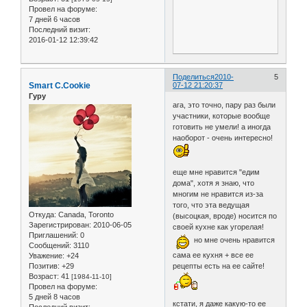
Провел на форуме:
7 дней 6 часов
Последний визит:
2016-01-12 12:39:42
Поделиться
2010-
5
Smart C.Cookie
07-12 21:20:37
Гуру
ага, это точно, пару раз были
участники, которые вообще
готовить не умели! а иногда
наоборот - очень интересно!
еще мне нравится "едим
дома", хотя я знаю, что
многим не нравится из-за
того, что эта ведущая
Откуда:
Canada, Toronto
(высоцкая, вроде) носится по
Зарегистрирован
: 2010-06-05
своей кухне как угорелая!
Приглашений:
0
но мне очень нравится
Сообщений:
3110
сама ее кухня + все ее
Уважение:
+24
Позитив:
+29
рецепты есть на ее сайте!
Возраст:
41
[1984-11-10]
Провел на форуме:
5 дней 8 часов
кстати, я даже какую-то ее