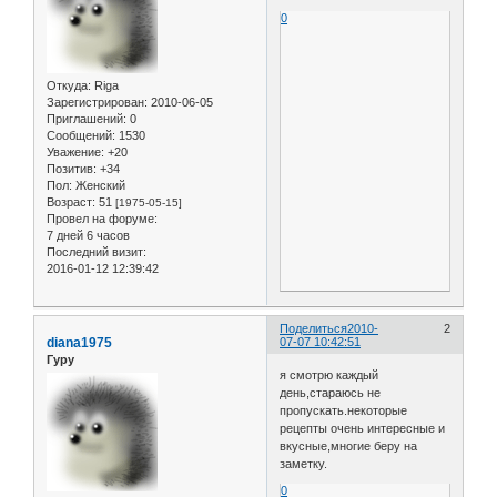
0
Откуда:
Riga
Зарегистрирован
: 2010-06-05
Приглашений:
0
Сообщений:
1530
Уважение:
+20
Позитив:
+34
Пол:
Женский
Возраст:
51
[1975-05-15]
Провел на форуме:
7 дней 6 часов
Последний визит:
2016-01-12 12:39:42
Поделиться
2010-
2
diana1975
07-07 10:42:51
Гуру
я смотрю каждый
день,стараюсь не
пропускать.некоторые
рецепты очень интересные и
вкусные,многие беру на
заметку.
0