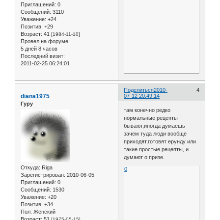
Приглашений:
0
Сообщений:
3110
Уважение:
+24
Позитив:
+29
Возраст:
41
[1984-11-10]
Провел на форуме:
5 дней 8 часов
Последний визит:
2011-02-25 06:24:01
Поделиться
2010-
4
diana1975
07-12 20:49:14
Гуру
там конечно редко
нормальные рецепты
бывают,иногда думаешь
зачем туда люди вообще
приходят,готовят ерунду или
такие простые рецепты, и
думают о призе.
Откуда:
Riga
0
Зарегистрирован
: 2010-06-05
Приглашений:
0
Сообщений:
1530
Уважение:
+20
Позитив:
+34
Пол:
Женский
Возраст:
51
[1975-05-15]