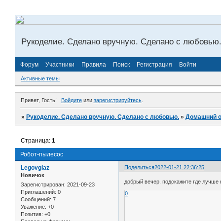
Рукоделие. Сделано вручную. Сделано с любовью
Форум
Участники
Правила
Поиск
Регистрация
Войти
Активные темы
Привет, Гость!
Войдите
или
зарегистрируйтесь
.
»
Рукоделие. Сделано вручную. Сделано с любовью.
»
­Домашний 
Страница:
1
Робот-пылесос
Legovglaz
Поделиться
2022-01-21 22:36:25
Новичок
добрый вечер. подскажите где лучше 
Зарегистрирован
: 2021-09-23
Приглашений:
0
0
Сообщений:
7
Уважение:
+0
Позитив:
+0