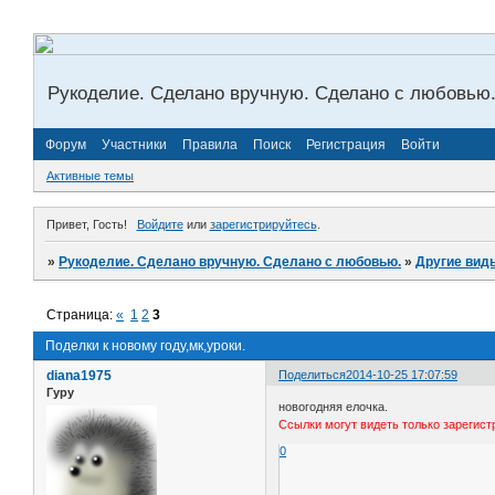
Рукоделие. Сделано вручную. Сделано с любовью
Форум
Участники
Правила
Поиск
Регистрация
Войти
Активные темы
Привет, Гость!
Войдите
или
зарегистрируйтесь
.
»
Рукоделие. Сделано вручную. Сделано с любовью.
»
­Другие ви
Страница:
«
1
2
3
Поделки к новому году,мк,уроки.
diana1975
Поделиться
2014-10-25 17:07:59
Гуру
новогодняя елочка.
Ссылки могут видеть только зарегис
0