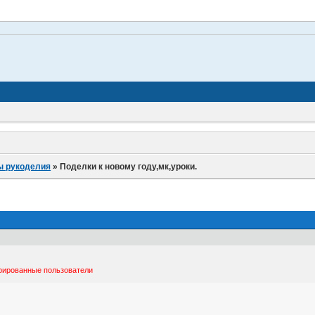
.
ды рукоделия
»
Поделки к новому году,мк,уроки.
трированные пользователи