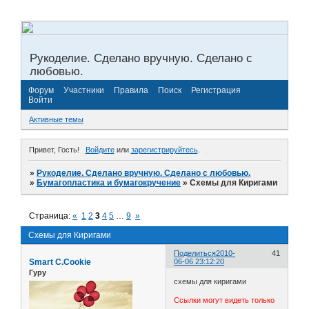
Рукоделие. Сделано вручную. Сделано с
любовью.
Форум
Участники
Правила
Поиск
Регистрация
Войти
Активные темы
Привет, Гость!
Войдите
или
зарегистрируйтесь
.
»
Рукоделие. Сделано вручную. Сделано с любовью.
»
Бумагопластика и бумагокручение
»
Схемы для Киригами
Страница:
«
1
2
3
4
5
…
9
»
Схемы для Киригами
Поделиться
2010-
41
Smart C.Cookie
06-06 23:12:20
Гуру
схемы для киригами
Ссылки могут видеть только