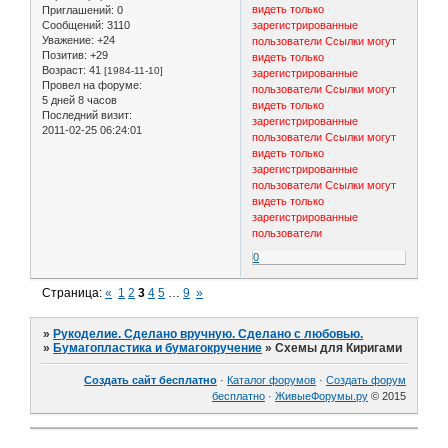
видеть только
Приглашений:
0
Сообщений:
3110
зарегистрированные
Уважение:
+24
пользователи
Ссылки могут
Позитив:
+29
видеть только
Возраст:
41
[1984-11-10]
зарегистрированные
Провел на форуме:
пользователи
Ссылки могут
5 дней 8 часов
видеть только
Последний визит:
зарегистрированные
2011-02-25 06:24:01
пользователи
Ссылки могут
видеть только
зарегистрированные
пользователи
Ссылки могут
видеть только
зарегистрированные
пользователи
0
Страница:
«
1
2
3
4
5
…
9
»
»
Рукоделие. Сделано вручную. Сделано с любовью.
»
Бумагопластика и бумагокручение
»
Схемы для Киригами
Создать сайт бесплатно
·
Каталог форумов
·
Создать форум
бесплатно
·
ЖивыеФорумы.ру
© 2015