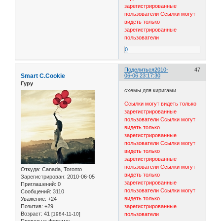
зарегистрированные
пользователи
Ссылки могут
видеть только
зарегистрированные
пользователи
0
Поделиться
2010-
47
Smart C.Cookie
06-06 23:17:30
Гуру
схемы для киригами
Ссылки могут видеть только
зарегистрированные
пользователи
Ссылки могут
видеть только
зарегистрированные
пользователи
Ссылки могут
видеть только
зарегистрированные
пользователи
Ссылки могут
Откуда:
Canada, Toronto
видеть только
Зарегистрирован
: 2010-06-05
зарегистрированные
Приглашений:
0
пользователи
Ссылки могут
Сообщений:
3110
видеть только
Уважение:
+24
Позитив:
+29
зарегистрированные
Возраст:
41
[1984-11-10]
пользователи
Провел на форуме: