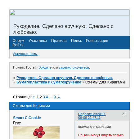
Рукоделие. Сделано вручную. Сделано с
любовью.
Форум
Участники
Правила
Поиск
Регистрация
Войти
Активные темы
Привет, Гость!
Войдите
или
зарегистрируйтесь
.
»
Рукоделие. Сделано вручную. Сделано с любовью.
»
Бумагопластика и бумагокручение
»
Схемы для Киригами
Страница:
«
1
2
3
4
…
9
»
Схемы для Киригами
Поделиться
2010-
21
Smart C.Cookie
06-06 22:47:11
Гуру
схемы для киригами
Ссылки могут видеть только