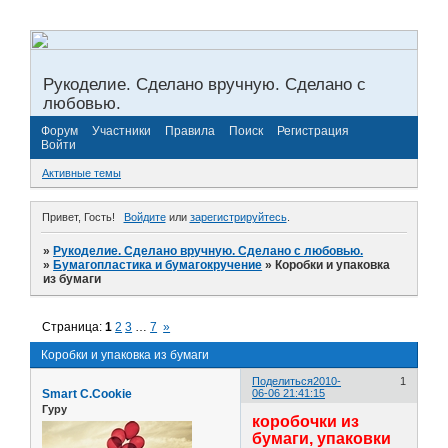
Рукоделие. Сделано вручную. Сделано с
любовью.
Форум
Участники
Правила
Поиск
Регистрация
Войти
Активные темы
Привет, Гость!
Войдите
или
зарегистрируйтесь
.
»
Рукоделие. Сделано вручную. Сделано с любовью.
»
Бумагопластика и бумагокручение
»
Коробки и упаковка
из бумаги
Страница:
1
2
3
…
7
»
Коробки и упаковка из бумаги
Поделиться
2010-
1
Smart C.Cookie
06-06 21:41:15
Гуру
коробочки из
бумаги, упаковки